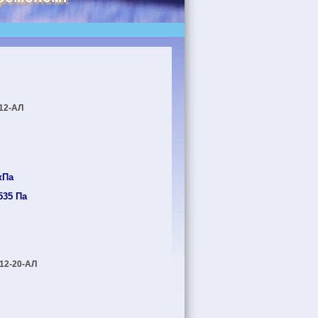
12-АЛ
кПа
535 Па
2-20-АЛ