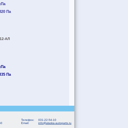
кПа
320 Па
12-АЛ
кПа
335 Па
Телефон:
031-22-54-10
50
Email:
info@alaska-autoparts.ru