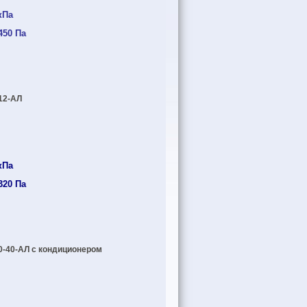
кПа
450 Па
12-АЛ
кПа
320 Па
40-АЛ с кондиционером